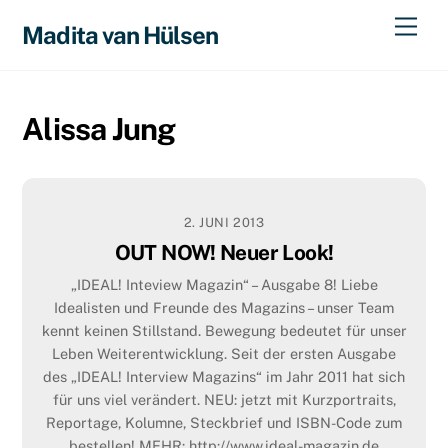
Skip
Men
Madita van Hülsen
to
content
Alissa Jung
2. JUNI 2013
OUT NOW! Neuer Look!
„IDEAL! Inteview Magazin“ – Ausgabe 8! Liebe
Idealisten und Freunde des Magazins – unser Team
kennt keinen Stillstand. Bewegung bedeutet für unser
Leben Weiterentwicklung. Seit der ersten Ausgabe
des „IDEAL! Interview Magazins“ im Jahr 2011 hat sich
für uns viel verändert. NEU: jetzt mit Kurzportraits,
Reportage, Kolumne, Steckbrief und ISBN-Code zum
bestellen! MEHR: http://www.ideal-magazin.de