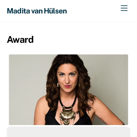
Skip
Men
Madita van Hülsen
to
content
Award
24. NOVEMBER 2017