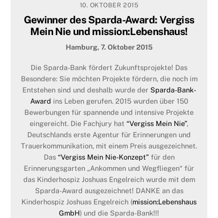
10. OKTOBER 2015
Movie meets Media 2017
Gewinner des Sparda-Award: Vergiss
Mein Nie und mission:Lebenshaus!
MOVIE
MEETS MEDIA:
Am 27. November 2017 treffen sich
im Atlantic Hotel erneut die bekanntesten Schauspieler,
Hamburg, 7. Oktober 2015
Regisseure, Produzenten und Prominenten zum networken,
tanzen und feiern bis in die frühen Morgenstunden. An
Die Sparda-Bank fördert Zukunftsprojekte! Das
diesem Abend wird zum sechsten Mal im Rahmen der
Besondere: Sie möchten Projekte fördern, die noch im
„Movie meets Media“ der „Coolste Kommissar/in“ verliehen.
Entstehen sind und deshalb wurde der
Sparda-Bank-
Durch den Abend führt Moderatorin Madita van Hülsen.
Award
ins Leben gerufen. 2015 wurden über 150
(Photo by
Oliver Reetz)
Bewerbungen für spannende und intensive Projekte
eingereicht. Die Fachjury hat
“Vergiss Mein Nie”
,
Hier mehr Infos zur
Movie meets Media
und
Sören Bauer
Deutschlands erste Agentur für Erinnerungen und
Events
Trauerkommunikation, mit einem Preis ausgezeichnet.
Das
“Vergiss Mein Nie-Konzept”
für den
More
Erinnerungsgarten „Ankommen und Wegfliegen“ für
das Kinderhospiz Joshuas Engelreich wurde mit dem
Sparda-Award ausgezeichnet! DANKE an das
Kinderhospiz Joshuas Engelreich (
mission:Lebenshaus
GmbH
) und die Sparda-Bank!!!