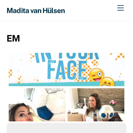
Skip
Men
Madita van Hülsen
to
content
EM