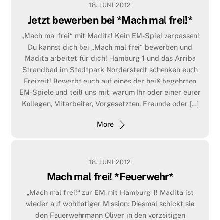
18. JUNI 2012
Jetzt bewerben bei *Mach mal frei!*
23. MAI 2018
„Mach mal frei“ mit Madita! Kein EM-Spiel verpassen!
Neue Folgen: In Your Face!
Du kannst dich bei „Mach mal frei“ bewerben und
Täglich ab 16:55 Uhr bei
„Abenteuer Leben täglich“
auf
Madita arbeitet für dich! Hamburg 1 und das Arriba
kabel eins!
Kein Drehort ist zu verrückt, kein Video aus dem
Strandbad im Stadtpark Norderstedt schenken euch
Internet zu skurril! In ihrer Rubrik „In Your Face“
Freizeit! Bewerbt euch auf eines der heiß begehrten
präsentiert euch Madita van Hülsen die lustigen
EM-Spiele und teilt uns mit, warum Ihr oder einer eurer
Alltagsgeschichten aus dem Internet.
„In Your F
ace
„
Kollegen, Mitarbeiter, Vorgesetzten, Freunde oder […]
täglich ab 16:55 Uhr bei
„Abenteuer Leben täglich“.
More
More
18. JUNI 2012
Mach mal frei! *Feuerwehr*
„Mach mal frei!“ zur EM mit Hamburg 1! Madita ist
wieder auf wohltätiger Mission: Diesmal schickt sie
den Feuerwehrmann Oliver in den vorzeitigen