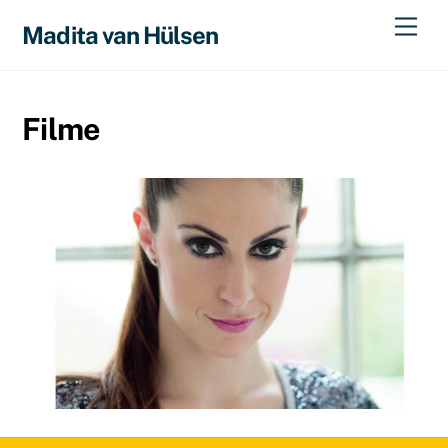
Skip
Men
Madita van Hülsen
to
content
Filme
23. JUNI 2015