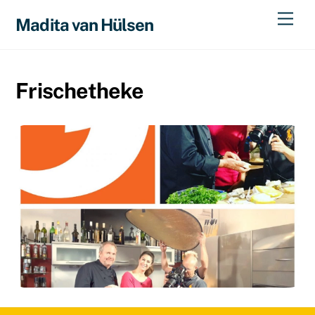
Skip
Men
Madita van Hülsen
to
content
Frischetheke
18. OKTOBER 2016