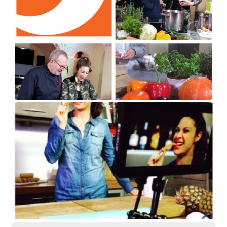
31. JULI 2018
K1 Magazin
Dienstag, 31. Juli 2018 bei
kabel eins
! Jeder von uns hat sie
zu Hause: Klassische Haushaltsfolien wie Frischhaltefolie,
Alufolie oder Backpapier. Auch
K1-Magazin
-Reporterin
Madita van Hülsen verwendet die praktischen Küchenhelfer
beinahe täglich. Aber gibt es da preislich Unterschiede und
worauf muss man beim Kauf eigentlich achten?
Lebensmittelexperte
Sebastian Lege
und Madita van
Hülsen haben es für euch herausgefunden….31. Juli 2018
29. MAI 2018
bei
kabel eins
!
Kabel Eins
More
Das informativste und lustigeste Kochteam der Welt
testet Dienstag, den 29. Mai für euch die besten Helfer in
der Küche!
Kochprofi
Stefan Ziemann
und Reporterin Madita van
Hülsen nehmen neue Küchengeräte ganz genau unter die
Lupe und testen, ob die Geräte wirklich nützlich sind im