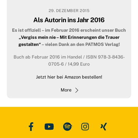
Alltag. Wann sollte man für eine Küchenhilfe Geld ausgeben
16. JANUAR 2018
und wann kann sich das Geld lieber sparen?
Dienstag,
29. DEZEMBER 2015
Küchenhilfe oder Quatsch?
29.5.2018 ab 22.15 Uhr, im
„K1 Magazin“
von
„kabel eins“
!
Als Autorin ins Jahr 2016
DIENSTAG, 16. Januar 2018 ab 22.15 Uhr unbedingt
More
Es ist offiziell – im Februar 2016 erscheint unser Buch
einschalten!
„Vergiss mein nie – Mit Erinnerungen die Trauer
gestalten“
– vielen Dank an den PATMOS Verlag!
Küchenhilfe oder völliger Quatsch? Kochprofi
Stefan
Ziemann
und Reporterin Madita van Hülsen testen die
Buch ab Februar 2016 im Handel / ISBN 978-3-8436-
verrücktesten Küchenwerkzeuge und die skurrilsten
0705-6 / 14,99 Euro
Küchengeräte auf Ihre Nützlichkeit im Alltag. Welche
Helfer sind wirklich sinnvoll und für welche lohnt es sich
Jetzt hier bei Amazon bestellen!
tatsächlich Geld auszugeben? All das erfahren Sie am
Dienstag, den 16. Januar ab 22.15 Uhr im
„K1 Magazin“
von
More
„kabel eins“
.
More
Facebook
YouTube
Spotify
Instagram
Xing
Back
To