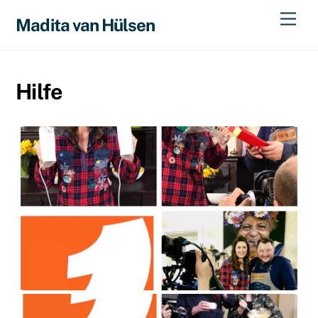
Skip
Men
Madita van Hülsen
to
content
Hilfe