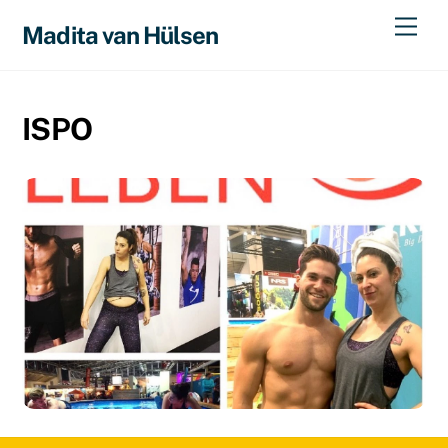
Skip
Men
Madita van Hülsen
to
content
ISPO