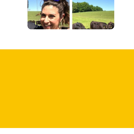
9. MAI 2018
Unterwegs mit Ludwig Maurer
Der Sommer kommt und die Grillsaison
läuft auf Hochtouren, doch woher kommt
eigentlich unser Grillfleisch? Kabel eins
Reporterin Madita van Hülsen hat den
Fleischexperten
Ludwig Maurer
in seiner
Manufaktur besucht und ist allen
wichtigen Fragen auf den Grund
gegangen. Coming soon bei
kabel eins
!