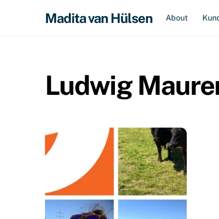
Skip
Madita van Hülsen
About
Kun
to
content
Ludwig Maure