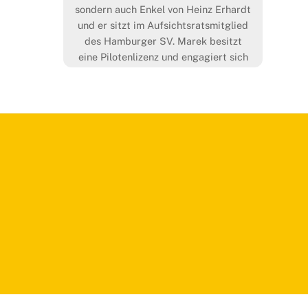
sondern auch Enkel von Heinz Erhardt
und er sitzt im Aufsichtsratsmitglied
des Hamburger SV. Marek besitzt
eine Pilotenlizenz und engagiert sich
ehrenamtlich als Pate des deutschen
Kinderpreises von „World Vision
Deutschland“. Was sein Traumland
beim „Traumschiff“ war und wie er […]
More