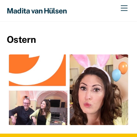
Skip
Men
Madita van Hülsen
to
content
Ostern