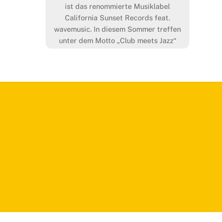
ist das renommierte Musiklabel
California Sunset Records feat.
wavemusic. In diesem Sommer treffen
unter dem Motto „Club meets Jazz“
u.a. Top-Künstler wie Mousse T., Till
Brönner, Torsten Goods und Tube &
Berger aufeinander. […]
More