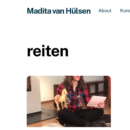
Skip
Madita van Hülsen
About
Kun
to
content
reiten