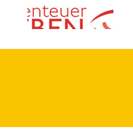
19. JANUAR 2018
Clint Eastwood Special
Er ist und bleibt der perfekte Cowboy:
Clint Eastwood! Aber was muss ein echter
Cowboy eigentlich allen können? Er muss
gut reiten können, zielsicher beim
Schießen sein und natürlich lässig beim
Rauchen aussehen. Moderatorin, Madita
van Hülsen, hat für euch die besten und
skurrilsten Cowboyvideos aus dem
Internet zusammengesucht.
Coming soon
beim Clint Eastwood Special von