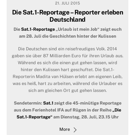
21. JULI 2015
Die Sat.1-Reportage – Reporter erleben
24. NOVEMBER 2017
Deutschland
Der große Winterstiefeltest
Die
Sat.1-Reportage
„Urlaub ist mein Job“ zeigt euch
Dienstag 28.11.2017! Wie gut halten Winter-Wanderschuhe
am 28. Juli die Geschichten hinter der Kulissen
die Füße warm? Und wie viel Grip bieten die Schuhe bei Eis
und Schnee? Die beiden Reporter Johannes Zenglein und
Die Deutschen sind ein reisefreudiges Volk. 2014
Madita van Hülsen testen insgesamt vier Paar wärmende
gaben sie über 87 Milliarden Euro für ihren Urlaub aus.
Winterschuhe. Wer am Ende nasse Füße bekommt, das
Während es sich die einen gut gehen lassen, wird
erfahrt ihr am 28.11.2017 ab 22.15 Uhr im
K1 Magazin bei
hinter den Kulissen hart geschuftet. Die Sat.1-
kabel eins!
Also zieht euch warm…
Reporterin Madita van Hülsen erlebt am eigenen Leib,
was es heiß, hart zu arbeiten, während die Urlauber es
More
sich am gleichen Ort gut gehen lassen.
Sendetermin:
Sat.1
zeigt die 45-minütige Reportage
aus dem Ferienhotel IFA auf Rügen in der Reihe
„Die
Sat.1-Reportage“
am Dienstag, 28. Juli, 23.15 Uhr
More