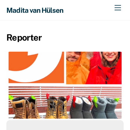
Skip
Men
Madita van Hülsen
to
content
Reporter