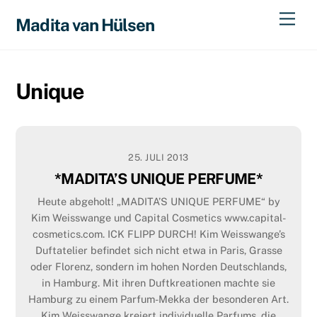
Skip
Men
Madita van Hülsen
to
content
Unique
25. JULI 2013
*MADITA’S UNIQUE PERFUME*
Heute abgeholt! „MADITA’S UNIQUE PERFUME“ by
Kim Weisswange und Capital Cosmetics www.capital-
cosmetics.com. ICK FLIPP DURCH! Kim Weisswange’s
Duftatelier befindet sich nicht etwa in Paris, Grasse
oder Florenz, sondern im hohen Norden Deutschlands,
in Hamburg. Mit ihren Duftkreationen machte sie
Hamburg zu einem Parfum-Mekka der besonderen Art.
Kim Weisswange kreiert individuelle Parfums, die