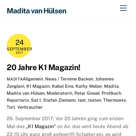
Skip
Men
Madita van Hülsen
to
content
24
SEPTEMBER
2017
20 Jahre K1 Magazin!
Allgemein
,
News / Termine
Backen
,
Johannes
MADITA
Zenglein
,
K1 Magazin
,
Kabel Eins
,
Kathy Weber
,
Madita
,
Madita van Hülsen
,
Moderatorin
,
Peter Giesel
,
Profikoch
,
Reporterin
,
Sat.1
,
Stefan Ziemann
,
test
,
testen
,
Thermomix
,
Tort
,
Verbraucher
26. September 2017: Vor 20 Jahren ging zum ersten
Mal das
„K1 Magazin“
on Air, das wird heute Abend ab
22.15 Uhr ganz groß gefeiert!!! Schaltet ein, es wird