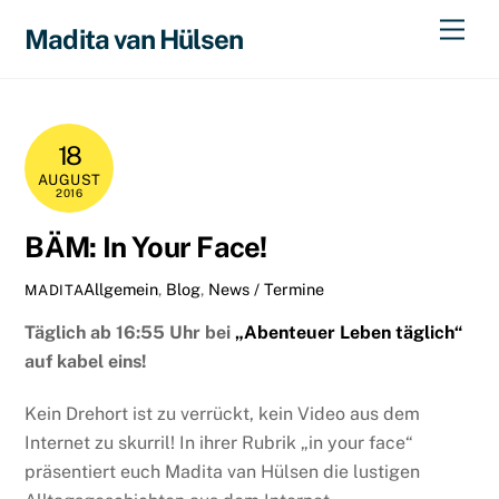
Skip
Men
Madita van Hülsen
to
content
18
AUGUST
2016
BÄM: In Your Face!
Allgemein
,
Blog
,
News / Termine
MADITA
Täglich ab 16:55 Uhr bei
„Abenteuer Leben täglich“
auf kabel eins!
Kein Drehort ist zu verrückt, kein Video aus dem
Internet zu skurril! In ihrer Rubrik „in your face“
präsentiert euch Madita van Hülsen die lustigen