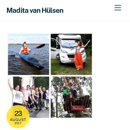
Skip
Men
Madita van Hülsen
to
content
23
AUGUST
2017