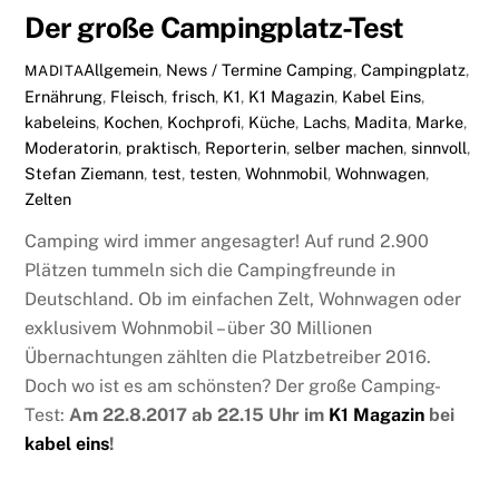
Der große Campingplatz-Test
Allgemein
,
News / Termine
Camping
,
Campingplatz
,
MADITA
Ernährung
,
Fleisch
,
frisch
,
K1
,
K1 Magazin
,
Kabel Eins
,
kabeleins
,
Kochen
,
Kochprofi
,
Küche
,
Lachs
,
Madita
,
Marke
,
Moderatorin
,
praktisch
,
Reporterin
,
selber machen
,
sinnvoll
,
Stefan Ziemann
,
test
,
testen
,
Wohnmobil
,
Wohnwagen
,
Zelten
Camping wird immer angesagter! Auf rund 2.900
Plätzen tummeln sich die Campingfreunde in
Deutschland. Ob im einfachen Zelt, Wohnwagen oder
exklusivem Wohnmobil – über 30 Millionen
Übernachtungen zählten die Platzbetreiber 2016.
Doch wo ist es am schönsten? Der große Camping-
Test:
Am 22.8.2017 ab 22.15 Uhr im
K1 Magazin
bei
kabel eins
!