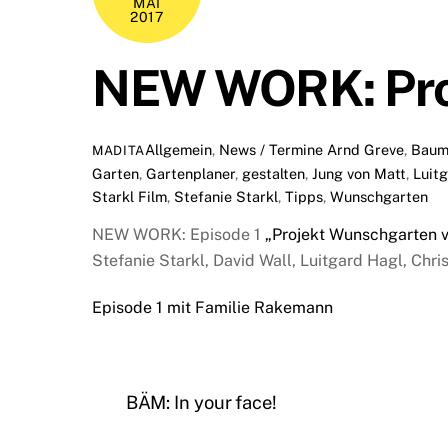
MAI
2017
NEW WORK: Pro
Allgemein
,
News / Termine
Arnd Greve
,
Baum
MADITA
Garten
,
Gartenplaner
,
gestalten
,
Jung von Matt
,
Luit
Starkl Film
,
Stefanie Starkl
,
Tipps
,
Wunschgarten
NEW WORK: Episode 1
„Projekt Wunschgarten 
Stefanie Starkl, David Wall, Luitgard Hagl, Chr
Episode 1 mit Familie Rakemann
BÄM: In your face!