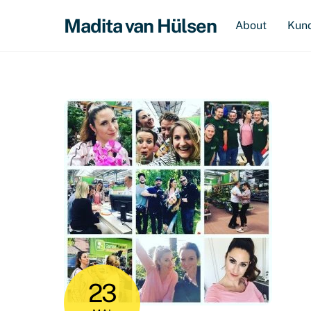
Skip
Madita van Hülsen
About
Kun
to
content
23