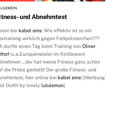
LLGEMEIN
itness- und Abnehmtest
oxen bei
kabel eins
: Wie effektiv ist so ein
oxtraining wirklich gegen Fettpölsterchen???
h durfte einen Tag beim Training von
Oliver
thof
(u.a.Europameister im Kickboxen)
eilnehmen …der hat meine Fitness ganz schön
f die Probe gestellt! Der große Fitness- und
bnehmtest, hier online bei
kabel eins
! [Werbung
il Outfit by lovely
lululemon
]