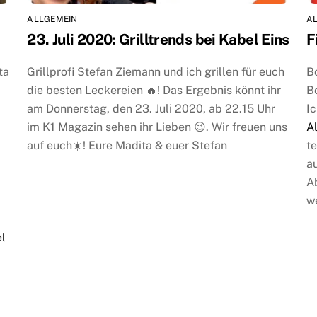
ALLGEMEIN
A
23. Juli 2020: Grilltrends bei Kabel Eins
F
ta
Grillprofi Stefan Ziemann und ich grillen für euch
B
die besten Leckereien 🔥! Das Ergebnis könnt ihr
B
am Donnerstag, den 23. Juli 2020, ab 22.15 Uhr
Ic
im K1 Magazin sehen ihr Lieben 😉. Wir freuen uns
Al
auf euch☀️! Eure Madita & euer Stefan
t
au
A
we
l