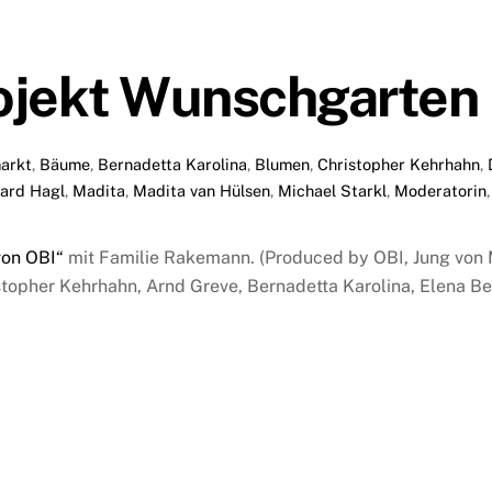
jekt Wunschgarten
arkt
,
Bäume
,
Bernadetta Karolina
,
Blumen
,
Christopher Kehrhahn
,
gard Hagl
,
Madita
,
Madita van Hülsen
,
Michael Starkl
,
Moderatorin
von OBI“
mit Familie Rakemann. (Produced by OBI, Jung von
istopher Kehrhahn, Arnd Greve, Bernadetta Karolina, Elena Be