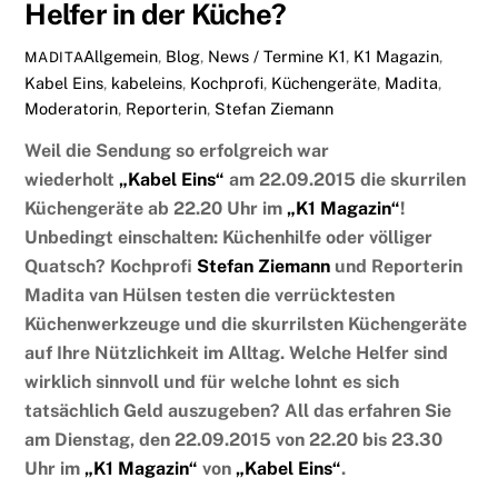
Helfer in der Küche?
Allgemein
,
Blog
,
News / Termine
K1
,
K1 Magazin
,
MADITA
Kabel Eins
,
kabeleins
,
Kochprofi
,
Küchengeräte
,
Madita
,
Moderatorin
,
Reporterin
,
Stefan Ziemann
Weil die Sendung so erfolgreich war
wiederholt
„Kabel Eins“
am 22.09.2015 die skurrilen
Küchengeräte ab 22.20 Uhr
im
„K1 Magazin“
!
Unbedingt einschalten: Küchenhilfe oder völliger
Quatsch? Kochprofi
Stefan Ziemann
und Reporterin
Madita van Hülsen testen die verrücktesten
Küchenwerkzeuge und die skurrilsten Küchengeräte
auf Ihre Nützlichkeit im Alltag. Welche Helfer sind
wirklich sinnvoll und für welche lohnt es sich
tatsächlich Geld auszugeben? All das erfahren Sie
am Dienstag, den 22.09.2015 von 22.20 bis 23.30
Uhr im
„K1 Magazin“
von
„Kabel Eins“
.