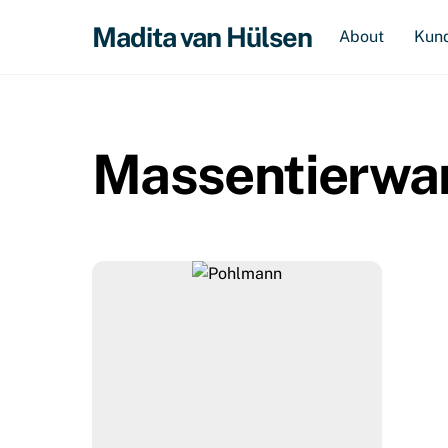
Skip
Madita van Hülsen
About
Kun
to
content
Massentierwa