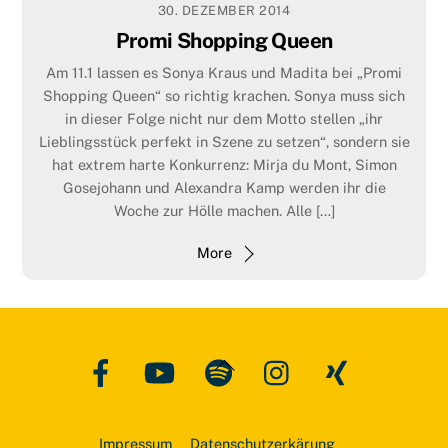
Promi Shopping Queen
30. DEZEMBER 2014
Am 19. Juni lassen es Sonya Kraus und Madita bei
„Promi
Promi Shopping Queen
Shopping Queen“
so richtig krachen.
Sonya muss sich in
Am 11.1 lassen es Sonya Kraus und Madita bei „Promi
dieser Folge nicht nur dem Motto stellen „ihr
Shopping Queen“ so richtig krachen. Sonya muss sich
Lieblingsstück perfekt in Szene zu setzen“, sondern sie hat
in dieser Folge nicht nur dem Motto stellen „ihr
extrem harte Konkurrenz:
Mirja du Mont
,
Simon Gosejohann
Lieblingsstück perfekt in Szene zu setzen“, sondern sie
und
Alexandra Kamp
werden ihr die Woche zur Hölle
hat extrem harte Konkurrenz: Mirja du Mont, Simon
machen. Alle vier Promis wollen natürlich den 1. Platz
Gosejohann und Alexandra Kamp werden ihr die
belegen, aber nur eine/r wird die Sieger/in sein! Ob ich es
Woche zur Hölle machen. Alle […]
als Shoppingbegleitung schaffe Sonya in die richtigen
Geschäfte zu lotsen und was bei unserem Fashion-
More
Abenteuer noch alles so passiert – das erfahrt ihr am 19.6.
von 20.15-23.15 Uhr auf VOX bei Promi Shopping Queen mit
Guido Maria Kretschmer
!
More
Facebook
YouTube
Spotify
Instagram
Xing
Back
To
Top
Impressum
Datenschutzerkärung