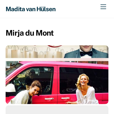
Skip
Men
Madita van Hülsen
to
content
Mirja du Mont
16. JUNI 2016