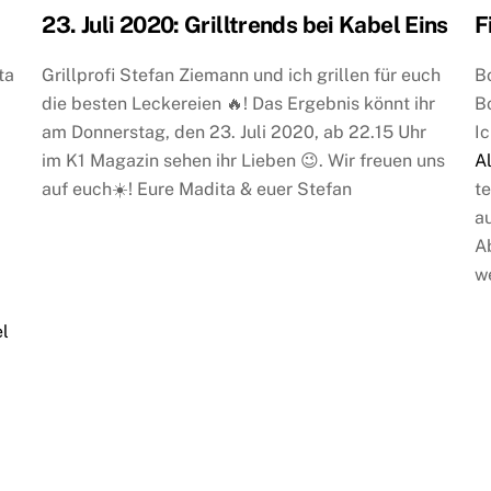
23. Juli 2020: Grilltrends bei Kabel Eins
F
ta
Grillprofi Stefan Ziemann und ich grillen für euch
B
die besten Leckereien 🔥! Das Ergebnis könnt ihr
B
am Donnerstag, den 23. Juli 2020, ab 22.15 Uhr
Ic
im K1 Magazin sehen ihr Lieben 😉. Wir freuen uns
Al
auf euch☀️! Eure Madita & euer Stefan
t
au
A
we
l