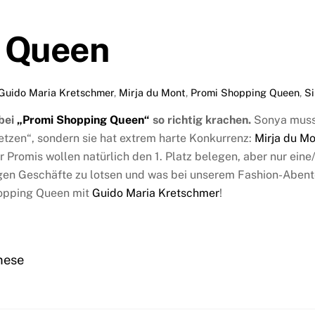
g Queen
Guido Maria Kretschmer
,
Mirja du Mont
,
Promi Shopping Queen
,
S
 bei
„Promi Shopping Queen“
so richtig krachen.
Sonya muss 
setzen“, sondern sie hat extrem harte Konkurrenz:
Mirja du M
 Promis wollen natürlich den 1. Platz belegen, aber nur eine/r
gen Geschäfte zu lotsen und was bei unserem Fashion-Abenteue
hopping Queen mit
Guido Maria Kretschmer
!
anese