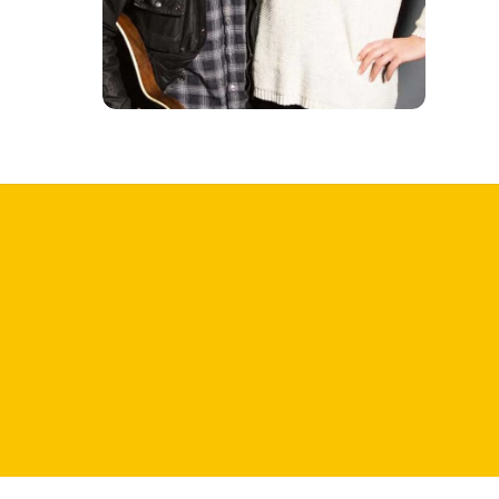
27. FEBRUAR 2013
Peter Maffay
Drachenherz Peter Maffay ist nicht nur ein
Mann der großen Worte, sondern auch ein
Mann der Tat. Neben seiner
jahrzehntelangen Karriere als Sänger,
Gitarrist und erfolgreicher
Musikproduzent hat sein soziales
Engagement über die Jahre immer mehr
zugenommen. 1996 erhielt er für seinen
humanitären Einsatz sogar das