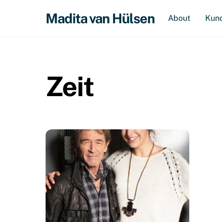
Skip
Madita van Hülsen
About
Kun
to
content
Zeit