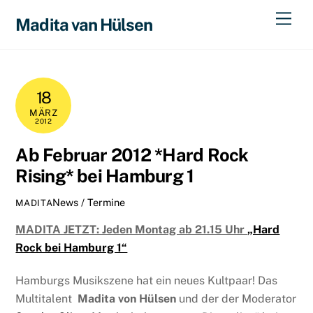
Skip
Men
Madita van Hülsen
to
content
18
MÄRZ
2012
Ab Februar 2012 *Hard Rock
Rising* bei Hamburg 1
News / Termine
MADITA
MADITA JETZT: Jeden Montag ab 21.15 Uhr
„Hard
Rock bei Hamburg 1“
Hamburgs Musikszene hat ein neues Kultpaar! Das
Multitalent
Madita von Hülsen
und der der Moderator