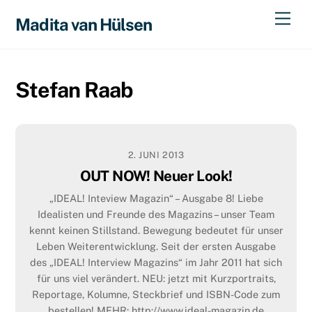
Skip
Men
Madita van Hülsen
to
content
Stefan Raab
2. JUNI 2013
OUT NOW! Neuer Look!
„IDEAL! Inteview Magazin“ – Ausgabe 8! Liebe
Idealisten und Freunde des Magazins – unser Team
kennt keinen Stillstand. Bewegung bedeutet für unser
Leben Weiterentwicklung. Seit der ersten Ausgabe
des „IDEAL! Interview Magazins“ im Jahr 2011 hat sich
für uns viel verändert. NEU: jetzt mit Kurzportraits,
Reportage, Kolumne, Steckbrief und ISBN-Code zum
bestellen! MEHR: http://www.ideal-magazin.de