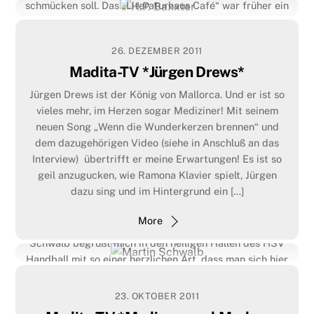
schmücken soll. Das „Literaturhaus Café“ war früher ein
vier Individualisten sagen konnten: „Ja, wir sind von Beruf
Mädcheninternat und ich frage mich, warum sich H.P.
Musiker.“ Ihre Songs handeln von Liebe, Verlust, Sinnsuche
Baxxter wohl hier treffen wollte? Das Telefon klingelt! „Hi
und Selbstzweifel. Die deutschen Texte […]
26. DEZEMBER 2011
Madita, sorry tut mir leid, ich komme 20 Minuten später. Ich
Madita-TV *Jürgen Drews*
hoffe, […]
More
Jürgen Drews ist der König von Mallorca. Und er ist so
More
vieles mehr, im Herzen sogar Mediziner! Mit seinem
neuen Song „Wenn die Wunderkerzen brennen“ und
dem dazugehörigen Video (siehe in Anschluß an das
Interview) übertrifft er meine Erwartungen! Es ist so
geil anzugucken, wie Ramona Klavier spielt, Jürgen
7. DEZEMBER 2011
dazu sing und im Hintergrund ein […]
Martin Schwalb
More
Spieler – Trainer – Praesident – sportverrückt! Martin
Schwalb begrüßt mich in den heiligen Hallen des HSV
Handball mit so einer herzlichen Art, dass man sich hier
sofort zu Hause fühlt. Ich schaue gerne zu ihm auf, denn
dieser Mann ist 1,94 m groß und gewann dieses Jahr mit
23. OKTOBER 2011
den Handballern die Deutsche Meisterschaft. Als […]