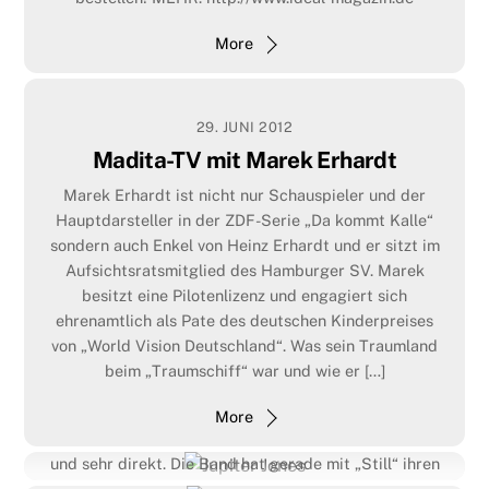
More
29. JUNI 2012
Madita-TV mit Marek Erhardt
Marek Erhardt ist nicht nur Schauspieler und der
Hauptdarsteller in der ZDF-Serie „Da kommt Kalle“
sondern auch Enkel von Heinz Erhardt und er sitzt im
Aufsichtsratsmitglied des Hamburger SV. Marek
besitzt eine Pilotenlizenz und engagiert sich
ehrenamtlich als Pate des deutschen Kinderpreises
von „World Vision Deutschland“. Was sein Traumland
1. JUNI 2012
beim „Traumschiff“ war und wie er […]
Jupiter Jones
2. MÄRZ 2012
H.P. Baxxter
Stur, eigensinnig, liebenswert. Eigentlich ist es schnell
More
zusammengefasst: Jupiter Jones sind erschreckend ehrlich
Deutschlands Techno-Gott Ich sitze im „Literaturhaus Café“
und sehr direkt. Die Band hat gerade mit „Still“ ihren
an der Alster und warte auf den Mann, der unser Cover
ersten Echo gewonnen. Es hat zehn Jahre gedauert bis die