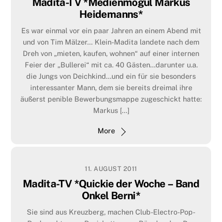
Madita-TV *Medienmogul Markus
Heidemanns*
More
Es war einmal vor ein paar Jahren an einem Abend mit
und von Tim Mälzer… Klein-Madita landete nach dem
Dreh von „mieten, kaufen, wohnen“ auf einer internen
Feier der „Bullerei“ mit ca. 40 Gästen…darunter u.a.
die Jungs von Deichkind…und ein für sie besonders
interessanter Mann, dem sie bereits dreimal ihre
äußerst penible Bewerbungsmappe zugeschickt hatte:
Markus […]
More
11. AUGUST 2011
Madita-TV *Quickie der Woche – Band
Onkel Berni*
Sie sind aus Kreuzberg, machen Club-Electro-Pop-